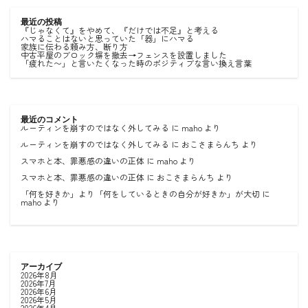
最近の投稿
『じゃなくて』をやめて、『だけでは不足』と考える
ハマることはないと思っていた「器」にハマる
家族に伝わる頼み方、断り方
中古平屋のブロック塀を撤去→フェンスを設置しました
「疲れた〜」と言いたくなった時のポジティブな言い換え言葉
最近のコメント
ルーティンを崩すのではなく外してみる
に
maho
より
ルーティンを崩すのではなく外してみる
に
おこさまらんち
より
スマホと本、罪悪感の違いの正体
に
maho
より
スマホと本、罪悪感の違いの正体
に
おこさまらんち
より
「何を好きか」より「何をしているときの自分が好きか」が大切
に
maho
より
アーカイブ
2026年8月
2026年7月
2026年6月
2026年5月
2026年4月