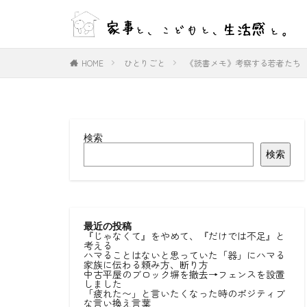
WEB
デザイン
HOME
ひとりごと
《読書メモ》考察する若者たち
カテゴリー
検索
タグ
検索
#ひとりごと
#室内物干し
好きな言葉
最近の投稿
『じゃなくて』をやめて、『だけでは不足』と
考える
ハマることはないと思っていた「器」にハマる
家族に伝わる頼み方、断り方
中古平屋のブロック塀を撤去→フェンスを設置
しました
「疲れた〜」と言いたくなった時のポジティブ
な言い換え言葉