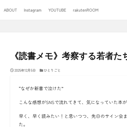
ABOUT
Instagram
YOUTUBE
rakutenROOM
SEO
《読書メモ》考察する若者た
2025年12月5日
ひとりごと
#ワーママ
#仕事
#住み替え
#台所道具
#大木製作所
#家事
#家事問屋
#日用品日記
#無印良品
あったことばで
“なぜか新書で泣けた”
こんな感想がSNSで流れてきて、気になっていた本
検索
早く、早く読みたい！と思いつつ、先日のサイン会
た。