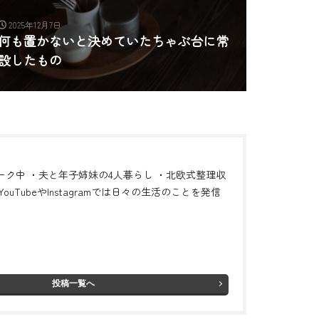
2025年12月7日
何も置かないと決めていたちゃぶ台に常
設したもの
ーク中 ・夫と年子姉妹の4人暮らし ・北欧式整理収
ouTubeやInstagramでは日々の生活のことを発信
投稿一覧へ