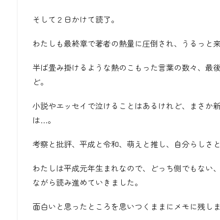
そして２日かけて読了。
わたしも最終章で著者の熱量に圧倒され、うるっと
半ば畳み掛けるような熱のこもった言葉の数々、最
ど。
小説やエッセイで泣けることはあるけれど、まさか
は…。
考察と批評、平成と令和、萌えと推し、自分らしさ
わたしは平成元年生まれなので、どっち側でもない
ながら読み進めていきました。
面白いと思ったところを思いつくままにメモに残し