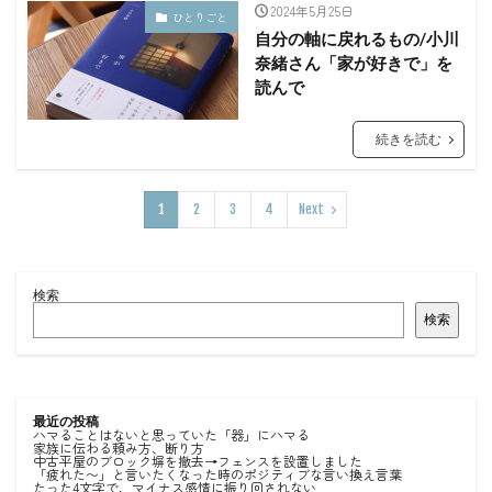
2024年5月25日
ひとりごと
自分の軸に戻れるもの/小川
奈緒さん「家が好きで」を
読んで
続きを読む
1
2
3
4
Next
検索
検索
最近の投稿
ハマることはないと思っていた「器」にハマる
家族に伝わる頼み方、断り方
中古平屋のブロック塀を撤去→フェンスを設置しました
「疲れた〜」と言いたくなった時のポジティブな言い換え言葉
たった4文字で、マイナス感情に振り回されない