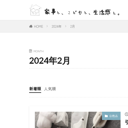
WEB
デザイン
HOME
2024年
2月
カテゴリー
MONTH
2024年2月
タグ
#ひとりごと
#室内物干し
新着順
人気順
好きな言葉
日用品