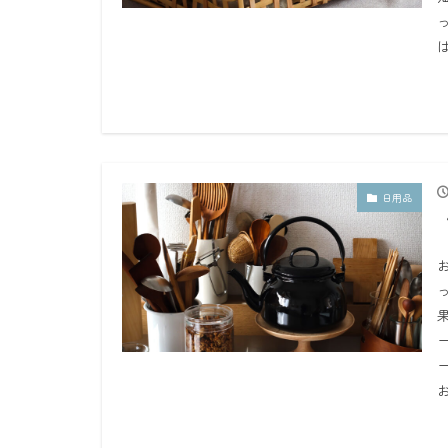
は
日用品
お