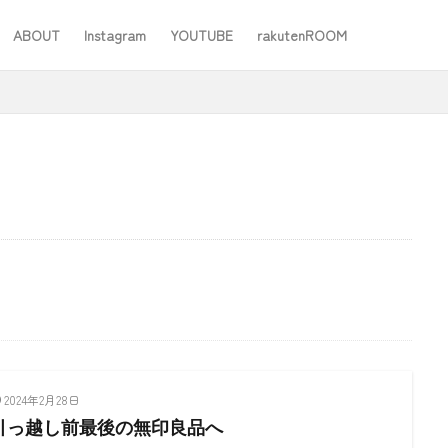
ABOUT
Instagram
YOUTUBE
rakutenROOM
SEO
#ワーママ
#仕事
#住み替え
#台所道具
#大木製作所
#家事
#家事問屋
#日用品日記
#無印良品
あったことばで
検索
2024年2月28日
引っ越し前最後の無印良品へ