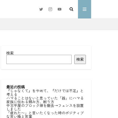
検索
検索
#好きな言葉
わ
最近の投稿
『じゃなくて』をやめて、『だけでは不足』と
考える
ハマることはないと思っていた「器」にハマる
家族に伝わる頼み方、断り方
中古平屋のブロック塀を撤去→フェンスを設置
しました
「疲れた〜」と言いたくなった時のポジティブ
な言い換え言葉