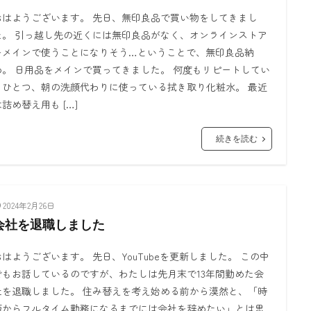
おはようございます。 先日、無印良品で買い物をしてきまし
た。 引っ越し先の近くには無印良品がなく、オンラインストア
をメインで使うことになりそう…ということで、無印良品納
め。 日用品をメインで買ってきました。 何度もリピートしてい
るひとつ、朝の洗顔代わりに使っている拭き取り化粧水。 最近
は詰め替え用も […]
続きを読む
2024年2月26日
会社を退職しました
おはようございます。 先日、YouTubeを更新しました。 この中
でもお話しているのですが、わたしは先月末で13年間勤めた会
社を退職しました。 住み替えを考え始める前から漠然と、「時
短からフルタイム勤務になるまでには会社を辞めたい」とは思