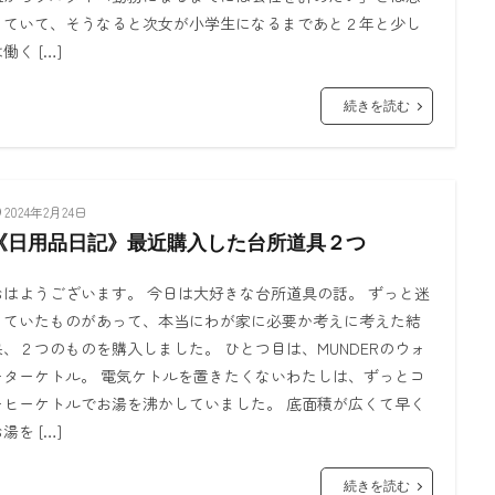
っていて、そうなると次女が小学生になるまであと２年と少し
働く […]
続きを読む
2024年2月24日
《日用品日記》最近購入した台所道具２つ
おはようございます。 今日は大好きな台所道具の話。 ずっと迷
っていたものがあって、本当にわが家に必要か考えに考えた結
果、２つのものを購入しました。 ひとつ目は、MUNDERのウォ
ーターケトル。 電気ケトルを置きたくないわたしは、ずっとコ
ーヒーケトルでお湯を沸かしていました。 底面積が広くて早く
湯を […]
続きを読む