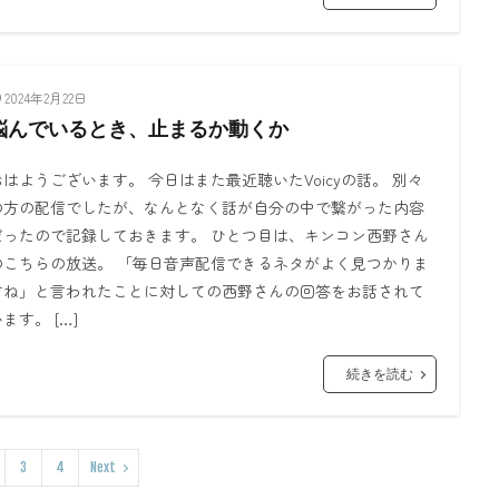
2024年2月22日
悩んでいるとき、止まるか動くか
おはようございます。 今日はまた最近聴いたVoicyの話。 別々
の方の配信でしたが、なんとなく話が自分の中で繋がった内容
だったので記録しておきます。 ひとつ目は、キンコン西野さん
のこちらの放送。 「毎日音声配信できるネタがよく見つかりま
すね」と言われたことに対しての西野さんの回答をお話されて
ます。 […]
続きを読む
3
4
Next