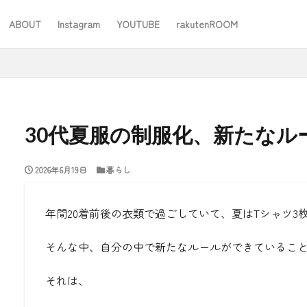
ABOUT
Instagram
YOUTUBE
rakutenROOM
SEO
30代夏服の制服化、新たなル
2026年6月19日
暮らし
#ワーママ
#仕事
#住み替え
#台所道具
#大木製作所
#家事
#家事問屋
#日用品日記
#無印良品
あったことばで
年間20着前後の衣類で過ごしていて、夏はTシャツ3
そんな中、自分の中で新たなルールができているこ
検索
それは、