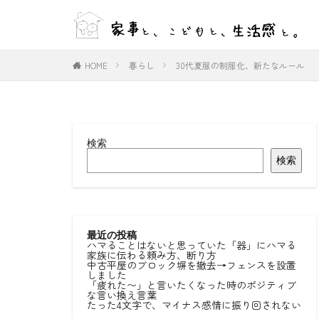
WEB
デザイン
HOME
暮らし
30代夏服の制服化、新たなルール
カテゴリー
検索
タグ
検索
#ひとりごと
#室内物干し
好きな言葉
最近の投稿
ハマることはないと思っていた「器」にハマる
家族に伝わる頼み方、断り方
中古平屋のブロック塀を撤去→フェンスを設置
しました
「疲れた〜」と言いたくなった時のポジティブ
な言い換え言葉
たった4文字で、マイナス感情に振り回されない