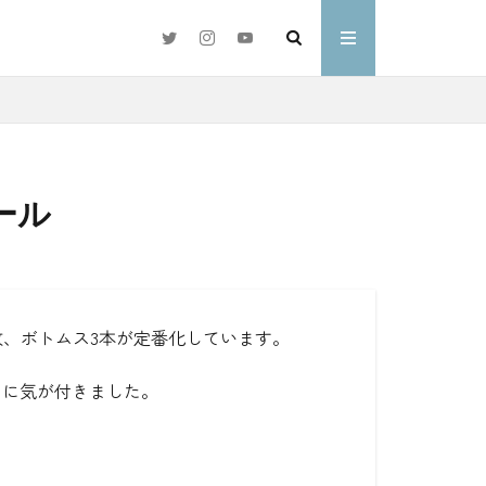
ール
#好きな言葉
わ
枚、ボトムス3本が定番化しています。
とに気が付きました。