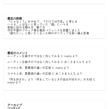
最近の投稿
『じゃなくて』をやめて、『だけでは不足』と考える
ハマることはないと思っていた「器」にハマる
家族に伝わる頼み方、断り方
中古平屋のブロック塀を撤去→フェンスを設置しました
「疲れた〜」と言いたくなった時のポジティブな言い換え言葉
最近のコメント
ルーティンを崩すのではなく外してみる
に
maho
より
ルーティンを崩すのではなく外してみる
に
おこさまらんち
より
スマホと本、罪悪感の違いの正体
に
maho
より
スマホと本、罪悪感の違いの正体
に
おこさまらんち
より
「何を好きか」より「何をしているときの自分が好きか」が大切
に
maho
より
アーカイブ
2026年8月