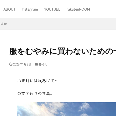
ABOUT
Instagram
YOUTUBE
rakutenROOM
SEO
方法は
服をむやみに買わないための
2025年1月3日
暮らし
#ワーママ
#仕事
#住み替え
#台所道具
#大木製作所
#家事
#家事問屋
#日用品日記
#無印良品
あったことばで
お正月には凧あげて〜
の文字通りの写真。
検索