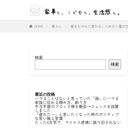
WEB
デザイン
HOME
暮らし
服をむやみに買わないための一番の
カテゴリー
検索
タグ
検索
#ひとりごと
#室内物干し
好きな言葉
最近の投稿
ハマることはないと思っていた「器」にハマる
家族に伝わる頼み方、断り方
中古平屋のブロック塀を撤去→フェンスを設置
しました
「疲れた〜」と言いたくなった時のポジティブ
な言い換え言葉
たった4文字で、マイナス感情に振り回されない