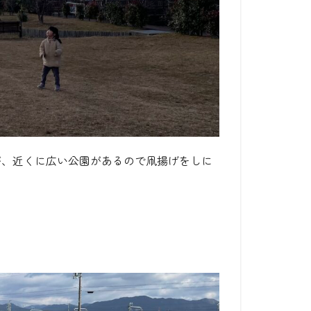
が、近くに広い公園があるので凧揚げをしに
。
。