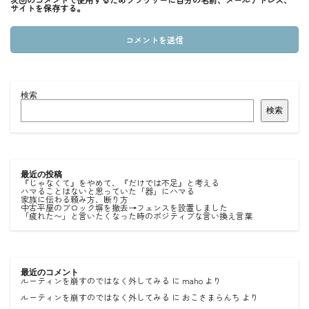
サイトを保存する。
検索
検索
最近の投稿
『じゃなくて』をやめて、『だけでは不足』と考える
ハマることはないと思っていた「器」にハマる
家族に伝わる頼み方、断り方
中古平屋のブロック塀を撤去→フェンスを設置しました
「疲れた〜」と言いたくなった時のポジティブな言い換え言葉
最近のコメント
ルーティンを崩すのではなく外してみる
に
maho
より
ルーティンを崩すのではなく外してみる
に
おこさまらんち
より