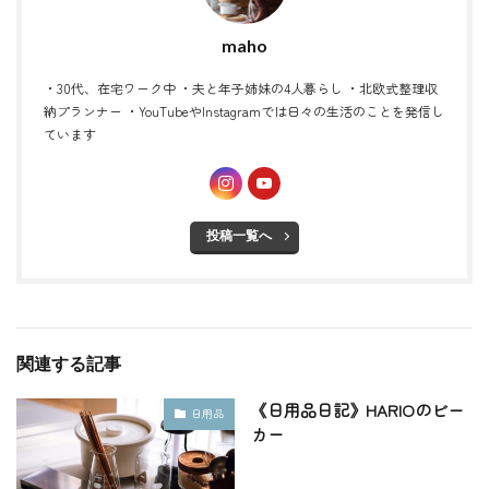
maho
・30代、在宅ワーク中 ・夫と年子姉妹の4人暮らし ・北欧式整理収
納プランナー ・YouTubeやInstagramでは日々の生活のことを発信し
ています
投稿一覧へ
関連する記事
《日用品日記》HARIOのビー
日用品
カー