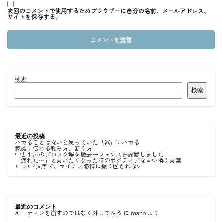
次回のコメントで使用するためブラウザーに自分の名前、メールアドレス、
サイトを保存する。
検索
検索
最近の投稿
ハマることはないと思っていた「器」にハマる
家族に伝わる頼み方、断り方
中古平屋のブロック塀を撤去→フェンスを設置しました
「疲れた〜」と言いたくなった時のポジティブな言い換え言葉
たった4文字で、マイナス感情に振り回されない
最近のコメント
ルーティンを崩すのではなく外してみる
に
maho
より