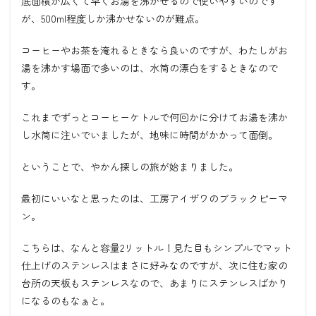
底面積が広くて早くお湯を沸かせるので使いやすいのです
が、500ml程度しか沸かせないのが難点。
コーヒーやお茶を淹れるときなら良いのですが、わたしがお
湯を沸かす場面で多いのは、水筒の漂白をするときなので
す。
これまでずっとコーヒーケトルで何回かに分けてお湯を沸か
し水筒に注いでいましたが、地味に時間がかかって面倒。
ということで、やかん探しの旅が始まりました。
最初にいいなと思ったのは、工房アイザワのブラックピーマ
ン。
こちらは、なんと容量2リットル！見た目もシンプルでマット
仕上げのステンレスはまさに好みなのですが、次に住む家の
台所の天板もステンレスなので、あまりにステンレスばかり
になるのもなぁと。