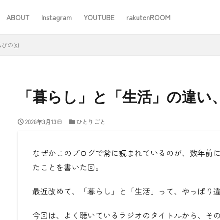
ABOUT
Instagram
YOUTUBE
rakutenROOM
SEO
再びの回
「暮らし」と「生活」の違い
2026年3月13日
ひとりごと
#ワーママ
#仕事
#住み替え
#台所道具
#大木製作所
#家事
#家事問屋
#日用品日記
#無印良品
あったことばで
なぜかこのブログで常に読まれているのが、数年前
たことを書いた回。
検索
最近改めて、「暮らし」と「生活」って、やっぱり
今回は、よく聴いているラジオのタイトルから、そ