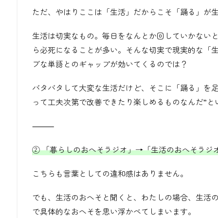
ただ、やはりここは「生活」だからこそ「踊る」が
生活は切実なもの。毎日をなんとか回していかない
ら必死になることが多い。そんな切実で現実的な「
ブな単語とのギャップが効いてくるのでは？
バタバタして大変な生活だけど、そこに「踊る」を足
って工夫次第で改善できたり楽しめるものなんだ”と
⸻
②
「
暮らしのおへそラジオ」
→「生活のおへそラジ
こちらも言葉としての違和感はありません。
でも、生活のおへそと聞くと、わたしの場合、生活
で具体的なおへそを思い浮かべてしまいます。