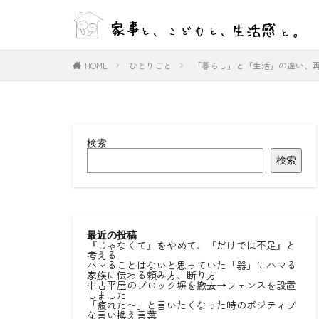
WEB
デザイン
HOME
ひとりごと
「暮らし」と「生活」の違い、
カテゴリー
検索
タグ
検索
#ひとりごと
#室内物干し
好きな言葉
最近の投稿
『じゃなくて』をやめて、『だけでは不足』と
考える
ハマることはないと思っていた「器」にハマる
家族に伝わる頼み方、断り方
中古平屋のブロック塀を撤去→フェンスを設置
しました
「疲れた〜」と言いたくなった時のポジティブ
な言い換え言葉