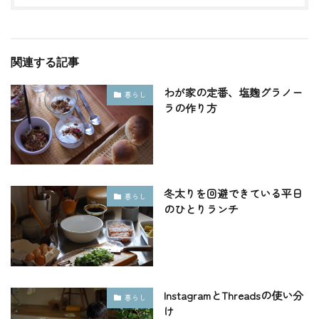
関連する記事
わが家の定番、塩麹グラノー
暮らし
ラの作り方
冬太りを回避できている平日
暮らし
のひとりランチ
InstagramとThreadsの使い分
暮らし
け