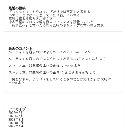
最近の投稿
『じゃなくて』をやめて、『だけでは不足』と考える
ハマることはないと思っていた「器」にハマる
家族に伝わる頼み方、断り方
中古平屋のブロック塀を撤去→フェンスを設置しました
「疲れた〜」と言いたくなった時のポジティブな言い換え言葉
最近のコメント
ルーティンを崩すのではなく外してみる
に
maho
より
ルーティンを崩すのではなく外してみる
に
おこさまらんち
より
スマホと本、罪悪感の違いの正体
に
maho
より
スマホと本、罪悪感の違いの正体
に
おこさまらんち
より
「何を好きか」より「何をしているときの自分が好きか」が大切
に
maho
より
アーカイブ
2026年8月
2026年7月
2026年6月
2026年5月
2026年4月