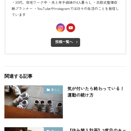
・30代、在宅ワーク中 ・夫と年子姉妹の4人暮らし ・北欧式整理収
納プランナー ・YouTubeやInstagramでは日々の生活のことを発信し
ています
投稿一覧へ
関連する記事
気が付いたら終わっている！
暮らし
運動の続け方
【住み替え計画】2度目のキッ