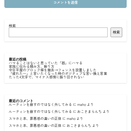
検索
検索
最近の投稿
ハマることはないと思っていた「器」にハマる
家族に伝わる頼み方、断り方
中古平屋のブロック塀を撤去→フェンスを設置しました
「疲れた〜」と言いたくなった時のポジティブな言い換え言葉
たった4文字で、マイナス感情に振り回されない
最近のコメント
ルーティンを崩すのではなく外してみる
に
maho
より
ルーティンを崩すのではなく外してみる
に
おこさまらんち
より
スマホと本、罪悪感の違いの正体
に
maho
より
スマホと本、罪悪感の違いの正体
に
おこさまらんち
より