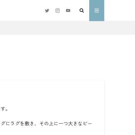
#好きな言葉
わ
ます。
ングにラグを敷き、その上に一つ大きなビー