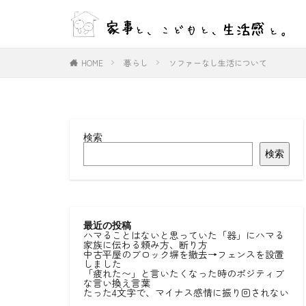
WEB
デザイン
HOME
暮らし
ソファーなし生活について
カテゴリー
検索
タグ
検索
#ひとりごと
#室内物干し
好きな言葉
最近の投稿
ハマることはないと思っていた「器」にハマる
家族に伝わる頼み方、断り方
中古平屋のブロック塀を撤去→フェンスを設置
しました
「疲れた〜」と言いたくなった時のポジティブ
な言い換え言葉
たった4文字で、マイナス感情に振り回されない