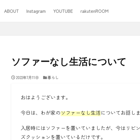
ABOUT
Instagram
YOUTUBE
rakutenROOM
SEO
ソファーなし生活について
2022年7月11日
暮らし
#ワーママ
#仕事
#住み替え
#台所道具
#大木製作所
#家事
#家事問屋
#日用品日記
#無印良品
あったことばで
おはようございます。
今日は、わが家の
ソファーなし生活
についてお話し
検索
入居時にはソファーを置いていましたが、今はリビ
ズクッションを置いているだけです。