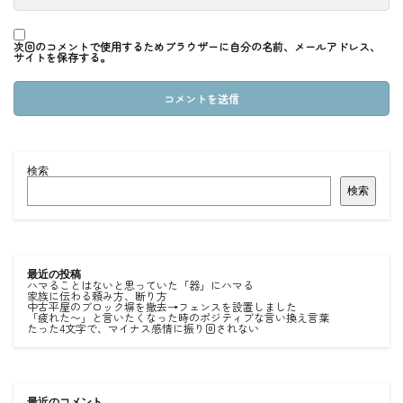
次回のコメントで使用するためブラウザーに自分の名前、メールアドレス、
サイトを保存する。
検索
検索
最近の投稿
ハマることはないと思っていた「器」にハマる
家族に伝わる頼み方、断り方
中古平屋のブロック塀を撤去→フェンスを設置しました
「疲れた〜」と言いたくなった時のポジティブな言い換え言葉
たった4文字で、マイナス感情に振り回されない
最近のコメント