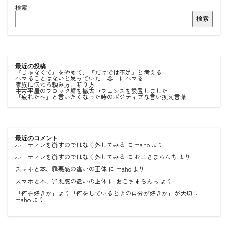
検索
検索
最近の投稿
『じゃなくて』をやめて、『だけでは不足』と考える
ハマることはないと思っていた「器」にハマる
家族に伝わる頼み方、断り方
中古平屋のブロック塀を撤去→フェンスを設置しました
「疲れた〜」と言いたくなった時のポジティブな言い換え言葉
最近のコメント
ルーティンを崩すのではなく外してみる
に
maho
より
ルーティンを崩すのではなく外してみる
に
おこさまらんち
より
スマホと本、罪悪感の違いの正体
に
maho
より
スマホと本、罪悪感の違いの正体
に
おこさまらんち
より
「何を好きか」より「何をしているときの自分が好きか」が大切
に
maho
より