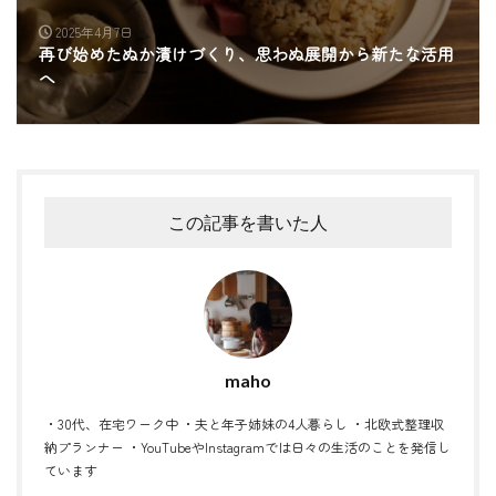
2025年4月7日
再び始めたぬか漬けづくり、思わぬ展開から新たな活用
へ
この記事を書いた人
maho
・30代、在宅ワーク中 ・夫と年子姉妹の4人暮らし ・北欧式整理収
納プランナー ・YouTubeやInstagramでは日々の生活のことを発信し
ています