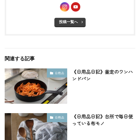
投稿一覧へ
関連する記事
《日用品日記》釜定のワンハ
日用品
ンドパン
《日用品日記》台所で毎日使
日用品
っている布モノ