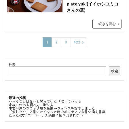
plate yuki(イイホシユミコ
さんの器)
続きを読む
1
2
3
Next
検索
検索
最近の投稿
ハマることはないと思っていた「器」にハマる
家族に伝わる頼み方、断り方
中古平屋のブロック塀を撤去→フェンスを設置しました
「疲れた〜」と言いたくなった時のポジティブな言い換え言葉
たった4文字で、マイナス感情に振り回されない