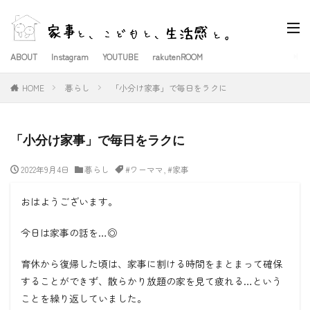
ABOUT
Instagram
YOUTUBE
rakutenROOM
HOME
暮らし
「小分け家事」で毎日をラクに
「小分け家事」で毎日をラクに
2022年9月4日
暮らし
#ワーママ
,
#家事
おはようございます。
今日は家事の話を…◎
育休から復帰した頃は、家事に割ける時間をまとまって確保
することができず、散らかり放題の家を見て疲れる…という
ことを繰り返していました。