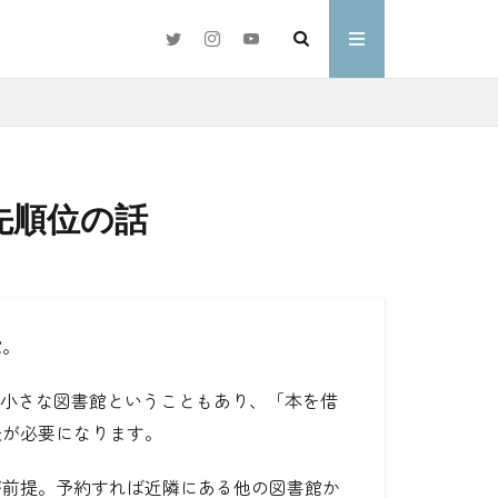
先順位の話
#好きな言葉
わ
館。
の小さな図書館ということもあり、「本を借
夫が必要になります。
が前提。予約すれば近隣にある他の図書館か