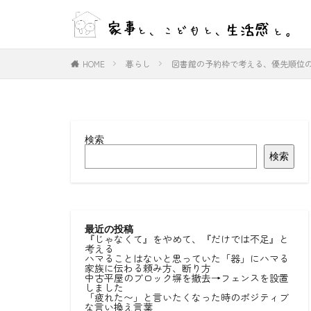
WEB
デザイン
HOME
暮らし
図書館の予約枠で考える、優先順位
カテゴリー
検索
タグ
検索
#ひとりごと
#室内物干し
好きな言葉
最近の投稿
『じゃなくて』をやめて、『だけでは不足』と
考える
ハマることはないと思っていた「器」にハマる
家族に伝わる頼み方、断り方
中古平屋のブロック塀を撤去→フェンスを設置
しました
「疲れた〜」と言いたくなった時のポジティブ
な言い換え言葉