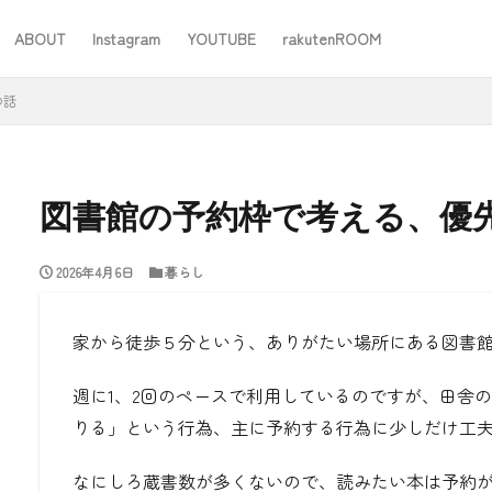
ABOUT
Instagram
YOUTUBE
rakutenROOM
SEO
の話
図書館の予約枠で考える、優
2026年4月6日
暮らし
#ワーママ
#仕事
#住み替え
#台所道具
#大木製作所
#家事
#家事問屋
#日用品日記
#無印良品
あったことばで
家から徒歩５分という、ありがたい場所にある図書
週に1、2回のペースで利用しているのですが、田舎
検索
りる」という行為、主に予約する行為に少しだけ工
なにしろ蔵書数が多くないので、読みたい本は予約