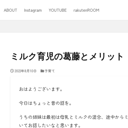
ABOUT
Instagram
YOUTUBE
rakutenROOM
SEO
ミルク育児の葛藤とメリット
2022年8月10日
子育て
#ワーママ
#仕事
#住み替え
#台所道具
#大木製作所
#家事
#家事問屋
#日用品日記
#無印良品
あったことばで
おはようございます。
今日はちょっと昔の話を。
検索
うちの姉妹は最初は母乳とミルクの混合、途中から
いてお話したいなと思います。