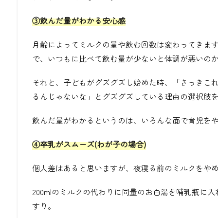
③飲んだ量がわかる安心感
月齢によってミルクの量や飲む回数は変わってきま
で、いつもに比べて飲む量が少ないと体調が悪いの
それと、子どもがグズグズし始めた時、「さっきこ
るんじゃないな」とグズグズしている理由の選択肢
飲んだ量がわかるというのは、いろんな面で育児を
④卒乳がスムーズ
(
わが子の場合
)
個人差はあると思いますが、夜寝る前のミルクをや
200mlのミルクの代わりに同量のお白湯を哺乳瓶に
すり。