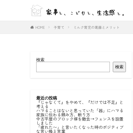
WEB
デザイン
HOME
子育て
ミルク育児の葛藤とメリット
カテゴリー
検索
タグ
検索
#ひとりごと
#室内物干し
好きな言葉
最近の投稿
『じゃなくて』をやめて、『だけでは不足』と
考える
ハマることはないと思っていた「器」にハマる
家族に伝わる頼み方、断り方
中古平屋のブロック塀を撤去→フェンスを設置
しました
「疲れた〜」と言いたくなった時のポジティブ
な言い換え言葉