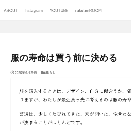
ABOUT
Instagram
YOUTUBE
rakutenROOM
SEO
服の寿命は買う前に決める
2026年6月29日
暮らし
#ワーママ
#仕事
#住み替え
#台所道具
#大木製作所
#家事
#家事問屋
#日用品日記
#無印良品
あったことばで
服を購入するときは、デザイン、自分に
似合うか、
りますが、わたしが最近真っ先に考えるのは
服の寿
検索
普通は、少しくたびれてきた、穴が開いた、似合わ
が決まることがほとんどです。