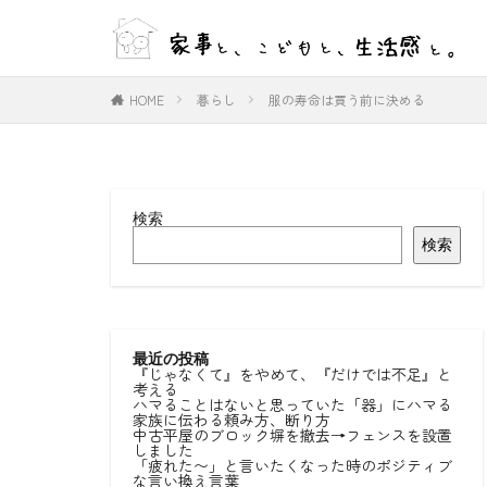
WEB
デザイン
HOME
暮らし
服の寿命は買う前に決める
カテゴリー
検索
タグ
検索
#ひとりごと
#室内物干し
好きな言葉
最近の投稿
『じゃなくて』をやめて、『だけでは不足』と
考える
ハマることはないと思っていた「器」にハマる
家族に伝わる頼み方、断り方
中古平屋のブロック塀を撤去→フェンスを設置
しました
「疲れた〜」と言いたくなった時のポジティブ
な言い換え言葉