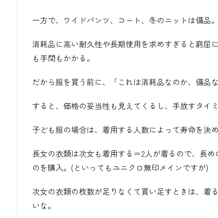
一方で、
ワイドパンツ、
コート、
冬のニット
は備品
消耗品に高い耐久性や長期使用を求めすぎると窮屈
も手間もかかる。
だから服を買う前に、
「これは消耗品なのか、備品
すると、価格の妥当性も見えてくるし、手放すタイ
子ども服の場合は、着用する人数によって寿命を決
長女の衣類は次女も着用する＝2人が着るので、長め
のを購入。(といってもユニクロ無印メインですが)
次女の衣類の枚数が足りなくて買い足すときは、着
いな。