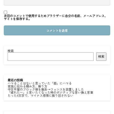
次回のコメントで使用するためブラウザーに自分の名前、メールアドレス、
サイトを保存する。
検索
検索
最近の投稿
ハマることはないと思っていた「器」にハマる
家族に伝わる頼み方、断り方
中古平屋のブロック塀を撤去→フェンスを設置しました
「疲れた〜」と言いたくなった時のポジティブな言い換え言葉
たった4文字で、マイナス感情に振り回されない