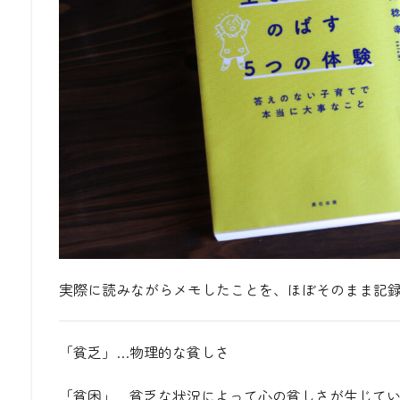
実際に読みながらメモしたことを、ほぼそのまま記
「貧乏」…物理的な貧しさ
「貧困」…貧乏な状況によって心の貧しさが生じて