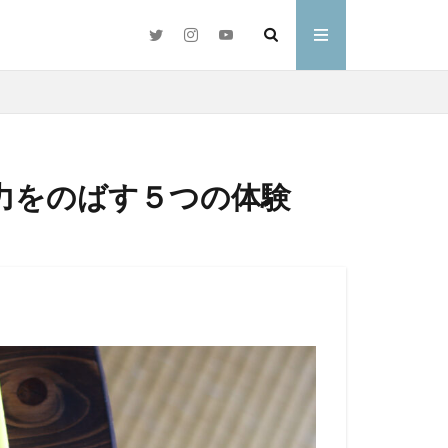
力をのばす５つの体験
#好きな言葉
わ