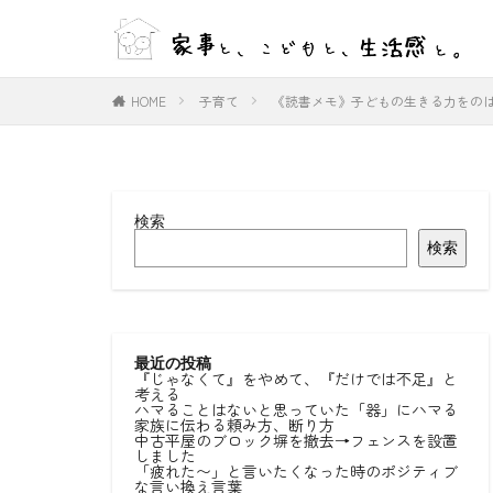
WEB
デザイン
HOME
子育て
《読書メモ》子どもの生きる力をの
カテゴリー
検索
タグ
検索
#ひとりごと
#室内物干し
好きな言葉
最近の投稿
『じゃなくて』をやめて、『だけでは不足』と
考える
ハマることはないと思っていた「器」にハマる
家族に伝わる頼み方、断り方
中古平屋のブロック塀を撤去→フェンスを設置
しました
「疲れた〜」と言いたくなった時のポジティブ
な言い換え言葉