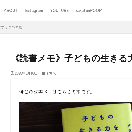
ABOUT
Instagram
YOUTUBE
rakutenROOM
SEO
ばす５つの体験
《読書メモ》子どもの生きる
2025年6月16日
子育て
#ワーママ
#仕事
#住み替え
#台所道具
#大木製作所
#家事
#家事問屋
#日用品日記
#無印良品
あったことばで
今日の読書メモはこちらの本です。
検索