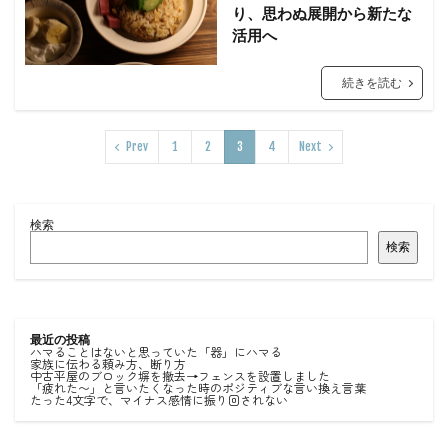
り、思わぬ展開から新たな
活用へ
続きを読む
Prev
1
2
3
4
Next
検索
検索
最近の投稿
ハマることはないと思っていた「器」にハマる
家族に伝わる頼み方、断り方
中古平屋のブロック塀を撤去→フェンスを設置しました
「疲れた〜」と言いたくなった時のポジティブな言い換え言葉
たった4文字で、マイナス感情に振り回されない