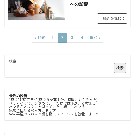
への影響
続きを読む
Prev
1
2
3
4
Next
検索
検索
最近の投稿
“茹で卵”研究日記(茹でるか蒸すか、時間、むきやすさ)
『じゃなくて』をやめて、『だけでは不足』と考える
ハマることはないと思っていた「器」にハマる
家族に伝わる頼み方、断り方
中古平屋のブロック塀を撤去→フェンスを設置しました