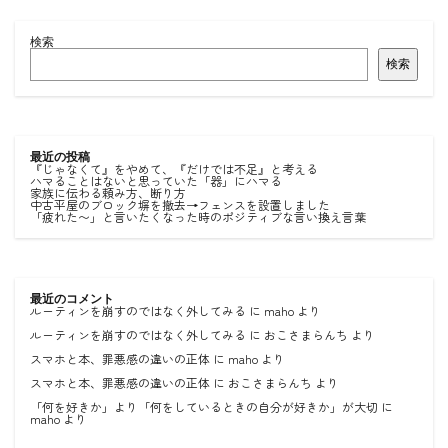
検索
検索
最近の投稿
『じゃなくて』をやめて、『だけでは不足』と考える
ハマることはないと思っていた「器」にハマる
家族に伝わる頼み方、断り方
中古平屋のブロック塀を撤去→フェンスを設置しました
「疲れた〜」と言いたくなった時のポジティブな言い換え言葉
最近のコメント
ルーティンを崩すのではなく外してみる
に
maho
より
ルーティンを崩すのではなく外してみる
に
おこさまらんち
より
スマホと本、罪悪感の違いの正体
に
maho
より
スマホと本、罪悪感の違いの正体
に
おこさまらんち
より
「何を好きか」より「何をしているときの自分が好きか」が大切
に
maho
より