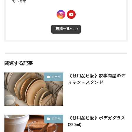
ています
投稿一覧へ
関連する記事
《日用品日記》家事問屋のデ
日用品
ィッシュスタンド
《日用品日記》ボデガグラス
日用品
(220ml)