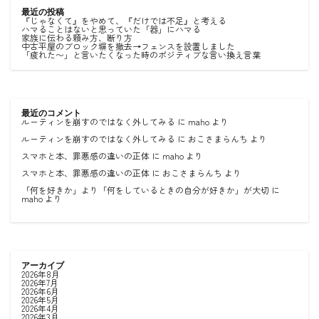
最近の投稿
『じゃなくて』をやめて、『だけでは不足』と考える
ハマることはないと思っていた「器」にハマる
家族に伝わる頼み方、断り方
中古平屋のブロック塀を撤去→フェンスを設置しました
「疲れた〜」と言いたくなった時のポジティブな言い換え言葉
最近のコメント
ルーティンを崩すのではなく外してみる
に
maho
より
ルーティンを崩すのではなく外してみる
に
おこさまらんち
より
スマホと本、罪悪感の違いの正体
に
maho
より
スマホと本、罪悪感の違いの正体
に
おこさまらんち
より
「何を好きか」より「何をしているときの自分が好きか」が大切
に
maho
より
アーカイブ
2026年8月
2026年7月
2026年6月
2026年5月
2026年4月
2026年3月