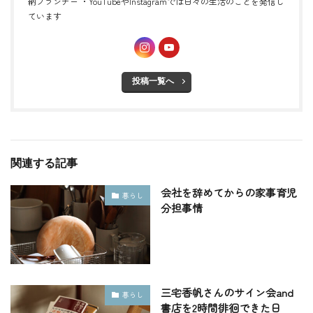
納プランナー ・YouTubeやInstagramでは日々の生活のことを発信し
ています
投稿一覧へ
関連する記事
会社を辞めてからの家事育児
暮らし
分担事情
三宅香帆さんのサイン会and
暮らし
書店を2時間徘徊できた日