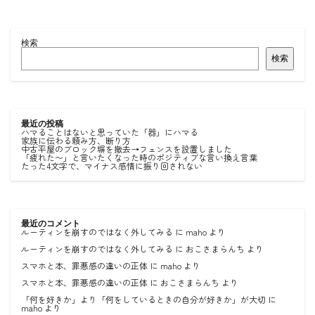
検索
検索
最近の投稿
ハマることはないと思っていた「器」にハマる
家族に伝わる頼み方、断り方
中古平屋のブロック塀を撤去→フェンスを設置しました
「疲れた〜」と言いたくなった時のポジティブな言い換え言葉
たった4文字で、マイナス感情に振り回されない
最近のコメント
ルーティンを崩すのではなく外してみる
に
maho
より
ルーティンを崩すのではなく外してみる
に
おこさまらんち
より
スマホと本、罪悪感の違いの正体
に
maho
より
スマホと本、罪悪感の違いの正体
に
おこさまらんち
より
「何を好きか」より「何をしているときの自分が好きか」が大切
に
maho
より