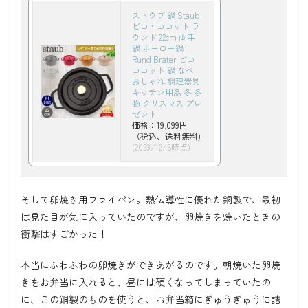
ストウブ 鍋 Staub
ピコ・ココット ラ
ウンド 22cm 両手
鍋 ホーロー鍋
Rund Brater ピコ
ココット 鍋 なべ
おしゃれ 調理器具
キッチン用品 冬 冬
物 クリスマス プレ
ゼント
価格：19,099円
（税込、送料無料)
(2023/12/5時点)
そして卵焼き用フライパン。熱伝導性に優れた銅製で、最初
は見た目が気に入っていたのですが、卵焼きを焼いたときの
衝撃はすごかった！
本当にふわふわの卵焼きができあがるのです。朝焼いた卵焼
きをお弁当に入れると、昼には硬くなってしまっていたの
に、この銅製のものを使うと、お弁当箱にぎゅうぎゅうに詰