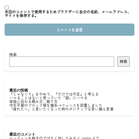
次回のコメントで使用するためブラウザーに自分の名前、メールアドレス、
サイトを保存する。
検索
検索
最近の投稿
『じゃなくて』をやめて、『だけでは不足』と考える
ハマることはないと思っていた「器」にハマる
家族に伝わる頼み方、断り方
中古平屋のブロック塀を撤去→フェンスを設置しました
「疲れた〜」と言いたくなった時のポジティブな言い換え言葉
最近のコメント
ルーティンを崩すのではなく外してみる
に
maho
より