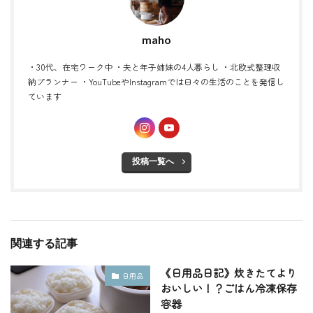
maho
・30代、在宅ワーク中 ・夫と年子姉妹の4人暮らし ・北欧式整理収
納プランナー ・YouTubeやInstagramでは日々の生活のことを発信し
ています
投稿一覧へ
関連する記事
《日用品日記》炊きたてより
日用品
おいしい！？ごはん冷凍保存
容器