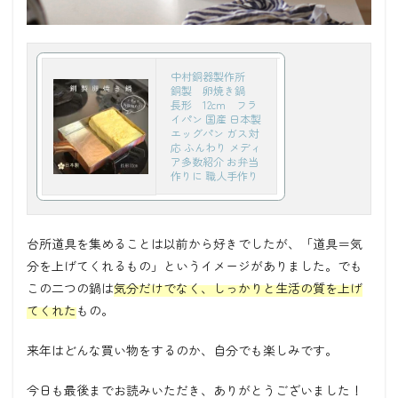
中村銅器製作所
銅製 卵焼き鍋
長形 12cm フラ
イパン 国産 日本製
エッグパン ガス対
応 ふんわり メディ
ア多数紹介 お弁当
作りに 職人手作り
台所道具を集めることは以前から好きでしたが、「道具＝気
分を上げてくれるもの」というイメージがありました。でも
この二つの鍋は
気分だけでなく、しっかりと生活の質を上げ
てくれた
もの。
来年はどんな買い物をするのか、自分でも楽しみです。
今日も最後までお読みいただき、ありがとうございました！