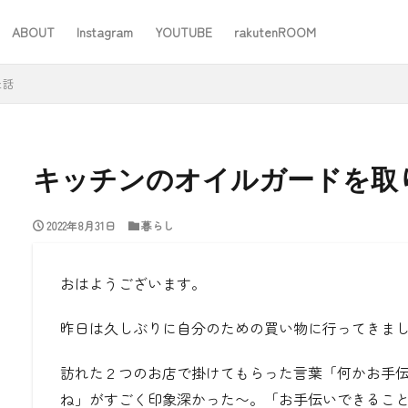
ABOUT
Instagram
YOUTUBE
rakutenROOM
SEO
た話
キッチンのオイルガードを取
2022年8月31日
暮らし
#ワーママ
#仕事
#住み替え
#台所道具
#大木製作所
#家事
#家事問屋
#日用品日記
#無印良品
あったことばで
おはようございます。
昨日は久しぶりに自分のための買い物に行ってきま
検索
訪れた２つのお店で掛けてもらった言葉「何かお手
ね」がすごく印象深かった〜。「お手伝いできるこ