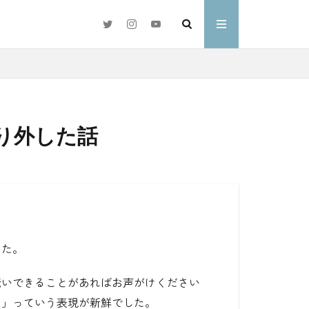
り外した話
#好きな言葉
わ
した。
伝いできることがあればお声がけください
と」っていう表現が新鮮でした。