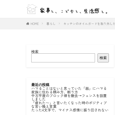
WEB
デザイン
HOME
暮らし
キッチンのオイルガードを取り外し
カテゴリー
検索
タグ
検索
#ひとりごと
#室内物干し
好きな言葉
最近の投稿
ハマることはないと思っていた「器」にハマる
家族に伝わる頼み方、断り方
中古平屋のブロック塀を撤去→フェンスを設置
しました
「疲れた〜」と言いたくなった時のポジティブ
な言い換え言葉
たった4文字で、マイナス感情に振り回されない