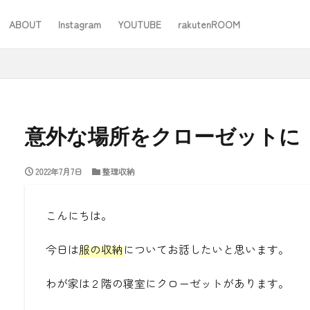
ABOUT
Instagram
YOUTUBE
rakutenROOM
SEO
意外な場所をクローゼットに
2022年7月7日
整理収納
#ワーママ
#仕事
#住み替え
#台所道具
#大木製作所
#家事
#家事問屋
#日用品日記
#無印良品
あったことばで
こんにちは。
今日は
服の収納
についてお話したいと思います。
検索
わが家は２階の寝室にクローゼットがあります。