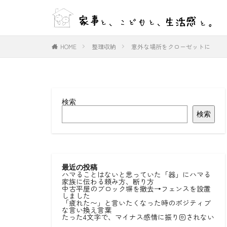
WEB
デザイン
HOME
整理収納
意外な場所をクローゼットに
カテゴリー
検索
タグ
検索
#ひとりごと
#室内物干し
好きな言葉
最近の投稿
ハマることはないと思っていた「器」にハマる
家族に伝わる頼み方、断り方
中古平屋のブロック塀を撤去→フェンスを設置
しました
「疲れた〜」と言いたくなった時のポジティブ
な言い換え言葉
たった4文字で、マイナス感情に振り回されない