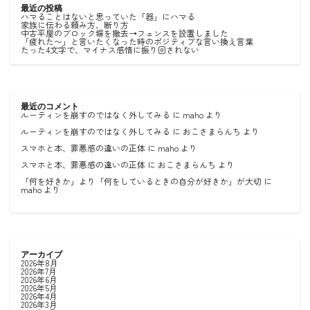
最近の投稿
ハマることはないと思っていた「器」にハマる
家族に伝わる頼み方、断り方
中古平屋のブロック塀を撤去→フェンスを設置しました
「疲れた〜」と言いたくなった時のポジティブな言い換え言葉
たった4文字で、マイナス感情に振り回されない
最近のコメント
ルーティンを崩すのではなく外してみる
に
maho
より
ルーティンを崩すのではなく外してみる
に
おこさまらんち
より
スマホと本、罪悪感の違いの正体
に
maho
より
スマホと本、罪悪感の違いの正体
に
おこさまらんち
より
「何を好きか」より「何をしているときの自分が好きか」が大切
に
maho
より
アーカイブ
2026年8月
2026年7月
2026年6月
2026年5月
2026年4月
2026年3月