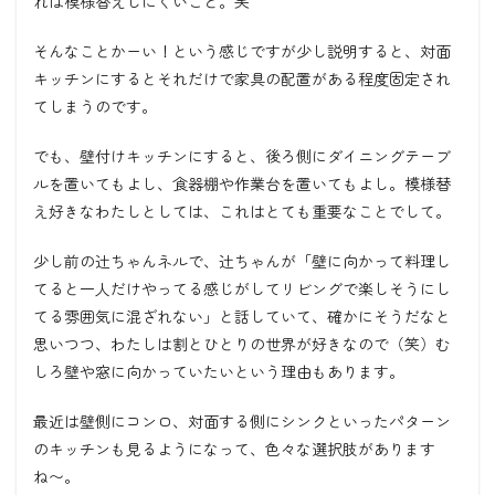
れは模様替えしにくいこと。笑
そんなことかーい！という感じですが少し説明すると、対面
キッチンにするとそれだけで家具の配置がある程度固定され
てしまうのです。
でも、壁付けキッチンにすると、後ろ側にダイニングテーブ
ルを置いてもよし、食器棚や作業台を置いてもよし。模様替
え好きなわたしとしては、これはとても重要なことでして。
少し前の辻ちゃんネルで、辻ちゃんが「壁に向かって料理し
てると一人だけやってる感じがしてリビングで楽しそうにし
てる雰囲気に混ざれない」と話していて、確かにそうだなと
思いつつ、わたしは割とひとりの世界が好きなので（笑）む
しろ壁や窓に向かっていたいという理由もあります。
最近は壁側にコンロ、対面する側にシンクといったパターン
のキッチンも見るようになって、色々な選択肢があります
ね〜。