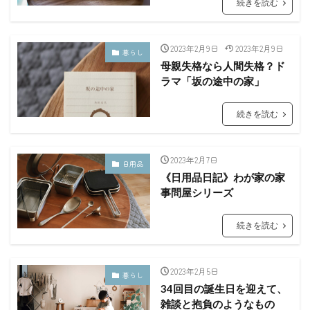
続きを読む
2023年2月9日
2023年2月9日
暮らし
母親失格なら人間失格？ド
ラマ「坂の途中の家」
続きを読む
2023年2月7日
日用品
《日用品日記》わが家の家
事問屋シリーズ
続きを読む
2023年2月5日
暮らし
34回目の誕生日を迎えて、
雑談と抱負のようなもの