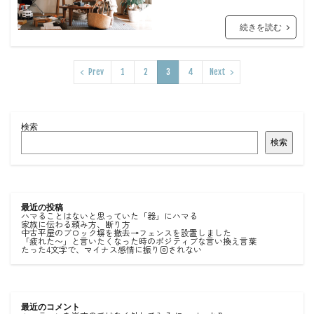
続きを読む
Prev
1
2
3
4
Next
検索
検索
最近の投稿
ハマることはないと思っていた「器」にハマる
家族に伝わる頼み方、断り方
中古平屋のブロック塀を撤去→フェンスを設置しました
「疲れた〜」と言いたくなった時のポジティブな言い換え言葉
たった4文字で、マイナス感情に振り回されない
最近のコメント