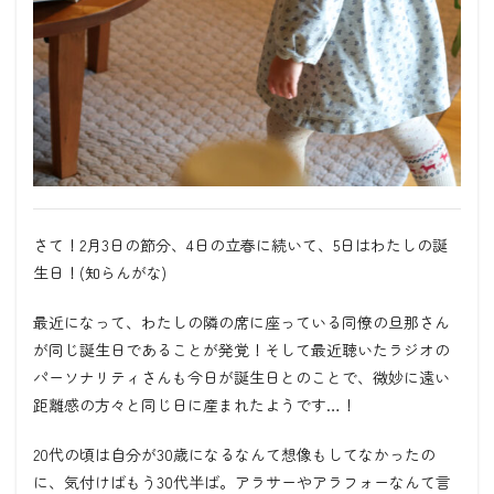
さて！2
月
3
日の節分、
4
日の立春に続いて、
5
日はわたしの誕
生日！
(
知らんがな
)
最近になって、わたしの隣の席に座っている同僚の旦那さん
が同じ誕生日であることが発覚！そして最近聴いたラジオの
パーソナリティさんも今日が誕生日とのことで、微妙に遠い
距離感の方々と同じ日に産まれたようです
…
！
20
代の頃は自分が
30
歳になるなんて想像もしてなかったの
に、気付けばもう
30
代半ば。アラサーやアラフォーなんて言