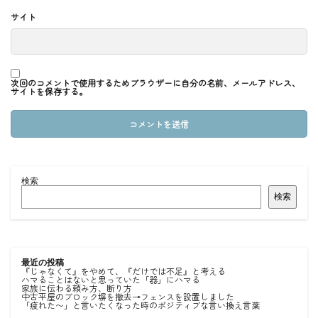
サイト
次回のコメントで使用するためブラウザーに自分の名前、メールアドレス、
サイトを保存する。
検索
検索
最近の投稿
『じゃなくて』をやめて、『だけでは不足』と考える
ハマることはないと思っていた「器」にハマる
家族に伝わる頼み方、断り方
中古平屋のブロック塀を撤去→フェンスを設置しました
「疲れた〜」と言いたくなった時のポジティブな言い換え言葉