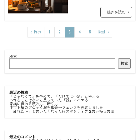
続きを読む
Prev
1
2
3
4
5
Next
検索
検索
最近の投稿
『じゃなくて』をやめて、『だけでは不足』と考える
ハマることはないと思っていた「器」にハマる
家族に伝わる頼み方、断り方
中古平屋のブロック塀を撤去→フェンスを設置しました
「疲れた〜」と言いたくなった時のポジティブな言い換え言葉
最近のコメント