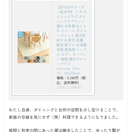
【20％OFFクーポ
ン配布中】 ラグ ダ
イニングラグ ダイ
ニングラグマット
撥水 木目調 おしゃ
れ ビニール ダイニ
ングマット 長方形
拭ける 防汚 抗菌
防炎 防カビ 日本製
北欧 西海岸 シンプ
ル モダン カーペッ
ト 絨毯 撥水ダイニ
ングラグ
moruma〔モル
マ〕182x220cm
価格：9,240円（税
込、送料無料)
(2024/3/21時点)
わたし自身、ダイニングと台所の空間を少し空けることで、
家族の目線を気にせず（笑）料理できるようになりました。
板間と和室の間にあった扉は撤去したことで、ゆったり繋が