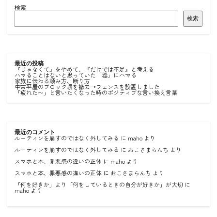
検索
検索
最近の投稿
『じゃなくて』をやめて、『だけでは不足』と考える
ハマることはないと思っていた「器」にハマる
家族に伝わる頼み方、断り方
中古平屋のブロック塀を撤去→フェンスを設置しました
「疲れた〜」と言いたくなった時のポジティブな言い換え言葉
最近のコメント
ルーティンを崩すのではなく外してみる
に
maho
より
ルーティンを崩すのではなく外してみる
に
おこさまらんち
より
スマホと本、罪悪感の違いの正体
に
maho
より
スマホと本、罪悪感の違いの正体
に
おこさまらんち
より
「何を好きか」より「何をしているときの自分が好きか」が大切
に
maho
より