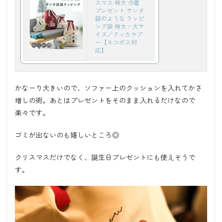
スマス 特大 巾着
プレゼント サンタ
袋のような ラッピ
ング袋 特大・大サ
イズ／クッカヤプ
ー【ネコポス対
応】
かなーり大きいので、ソファー上のクッションを入れてかさ
増しの術。あとはプレゼントをそのまま入れるだけなので
楽々です。
ゴミが出ないのも嬉しいところ◎
クリスマスだけでなく、誕生日プレゼントにも使えそうで
す。