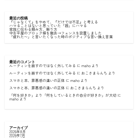
最近の投稿
『じゃなくて』をやめて、『だけでは不足』と考える
ハマることはないと思っていた「器」にハマる
家族に伝わる頼み方、断り方
中古平屋のブロック塀を撤去→フェンスを設置しました
「疲れた〜」と言いたくなった時のポジティブな言い換え言葉
最近のコメント
ルーティンを崩すのではなく外してみる
に
maho
より
ルーティンを崩すのではなく外してみる
に
おこさまらんち
より
スマホと本、罪悪感の違いの正体
に
maho
より
スマホと本、罪悪感の違いの正体
に
おこさまらんち
より
「何を好きか」より「何をしているときの自分が好きか」が大切
に
maho
より
アーカイブ
2026年8月
2026年7月