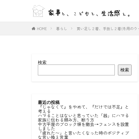
WEB
デザイン
HOME
暮らし
買い足し２着、手放し２着(冬用のウ
カテゴリー
検索
タグ
検索
#ひとりごと
#室内物干し
好きな言葉
最近の投稿
『じゃなくて』をやめて、『だけでは不足』と
考える
ハマることはないと思っていた「器」にハマる
家族に伝わる頼み方、断り方
中古平屋のブロック塀を撤去→フェンスを設置
しました
「疲れた〜」と言いたくなった時のポジティブ
な言い換え言葉