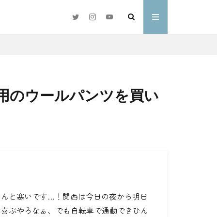
冬用のウールパンツを買い
#好きな言葉
わ
ほんと寒いです
…
！関西は今日の夜から明日
は喜ぶやろなぁ、でも自転車で通勤できひん