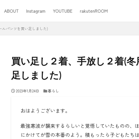
ABOUT
Instagram
YOUTUBE
rakutenROOM
SEO
ールパンツを買い足しました)
買い足し２着、手放し２着(
足しました)
#ワーママ
#仕事
#住み替え
#台所道具
#大木製作所
2023年1月24日
暮らし
#家事
#家事問屋
#日用品日記
#無印良品
あったことばで
おはようございます。
検索
最強寒波が襲来するらしいと覚悟していたものの、
にかけてが雪の本番のよう。積もったら子どもたち