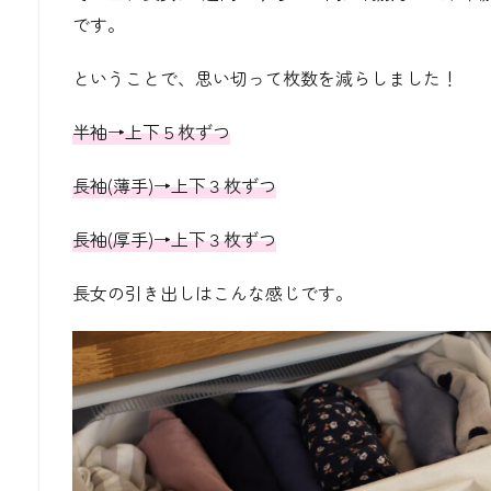
です。
ということで、思い切って枚数を減らしました！
半袖
→
上下５枚ずつ
長袖
(
薄手
)→
上下３枚ずつ
長袖
(
厚手
)→
上下３枚ずつ
長女の引き出しはこんな感じです。