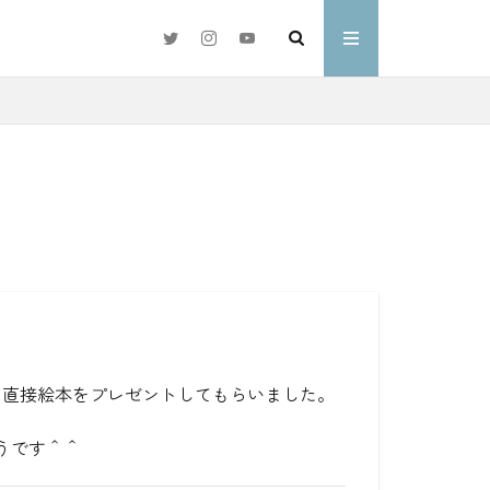
#好きな言葉
わ
ら直接絵本をプレゼントしてもらいました。
うです＾＾