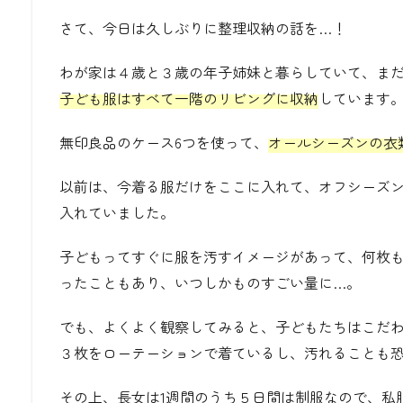
さて、今日は久しぶりに整理収納の話を
…
！
わが家は４歳と３歳の年子姉妹と暮らしていて、ま
子ども服はすべて一階のリビングに収納
しています
無印良品のケース
6
つを使って、
オールシーズンの衣
以前は、今着る服だけをここに入れて、オフシーズ
入れていました。
子どもってすぐに服を汚すイメージがあって、何枚
ったこともあり、いつしかものすごい量に
…
。
でも、よくよく観察してみると、子どもたちはこだ
３枚をローテーションで着ているし、汚れることも
その上、長女は
1
週間のうち５日間は制服なので、私