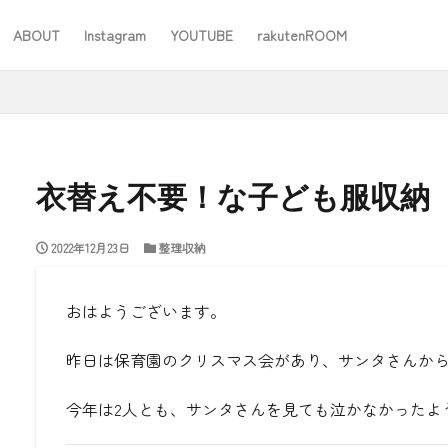
ABOUT
Instagram
YOUTUBE
rakutenROOM
SEO
衣替え不要！な子ども服収納
2022年12月23日
整理収納
#ワーママ
#仕事
#住み替え
#台所道具
#大木製作所
#家事
#家事問屋
#日用品日記
#無印良品
あったことばで
おはようございます。
昨日は保育園のクリスマス会があり、サンタさんか
検索
今年は
2
人とも、サンタさんを見ても泣かなかったよ