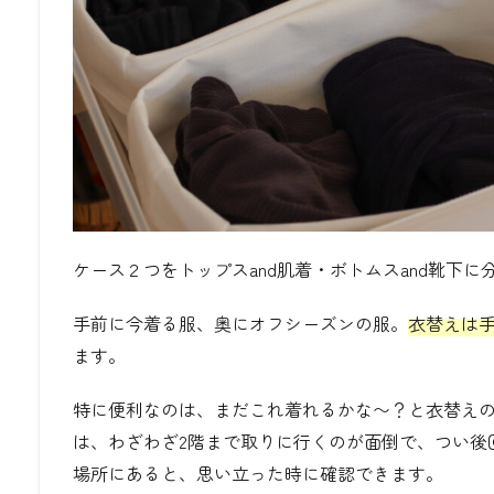
ケース２つをトップス
and
肌着・ボトムス
and
靴下に
手前に今着る服、奥にオフシーズンの服。
衣替えは
ます。
特に便利なのは、まだこれ着れるかな〜？と衣替え
は、わざわざ
2
階まで取りに行くのが面倒で、つい後
場所にあると、思い立った時に確認できます。