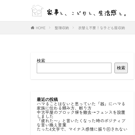
WEB
デザイン
HOME
整理収納
衣替え不要！な子ども服収納
カテゴリー
検索
タグ
検索
#ひとりごと
#室内物干し
好きな言葉
最近の投稿
ハマることはないと思っていた「器」にハマる
家族に伝わる頼み方、断り方
中古平屋のブロック塀を撤去→フェンスを設置
しました
「疲れた〜」と言いたくなった時のポジティブ
な言い換え言葉
たった4文字で、マイナス感情に振り回されない