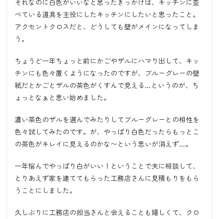
それなのに白色がいいなと思ったきっかけは、キッチンに並
べている道具を主役にしたキッチンにしたいと思ったこと。
アクセントクロスだと、どうしても壁がメインになってしま
う。
ちょうど一年ちょっと前にかごやザルにハマり出して、キッ
チンにも色々置くようになったのですが、ブルーグレーの壁
紙だとかごとザルの茶色がくすんで見える
…
というのが、ち
ょっとなぁと思い始めました。
濃い茶色のザルを選んでみたりしてブルーグレーとの相性を
色々試してみたのです。が、やっぱり白色だったらもっとこ
の茶色がキレイに見えるのかな〜という思いが消えず
…
。
一年悩んでやっぱり白がいい！ということで夫に相談して、
とりあえず家を建ててもらった工務店さんに見積もりをもら
うことにしました。
久しぶりに工務店の担当さんと会えることも嬉しくて、クロ