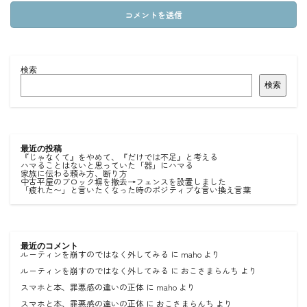
検索
検索
最近の投稿
『じゃなくて』をやめて、『だけでは不足』と考える
ハマることはないと思っていた「器」にハマる
家族に伝わる頼み方、断り方
中古平屋のブロック塀を撤去→フェンスを設置しました
「疲れた〜」と言いたくなった時のポジティブな言い換え言葉
最近のコメント
ルーティンを崩すのではなく外してみる
に
maho
より
ルーティンを崩すのではなく外してみる
に
おこさまらんち
より
スマホと本、罪悪感の違いの正体
に
maho
より
スマホと本、罪悪感の違いの正体
に
おこさまらんち
より