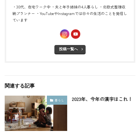
・30代、在宅ワーク中 ・夫と年子姉妹の4人暮らし ・北欧式整理収
納プランナー ・YouTubeやInstagramでは日々の生活のことを発信し
ています
投稿一覧へ
関連する記事
2023年、今年の漢字はこれ！
暮らし