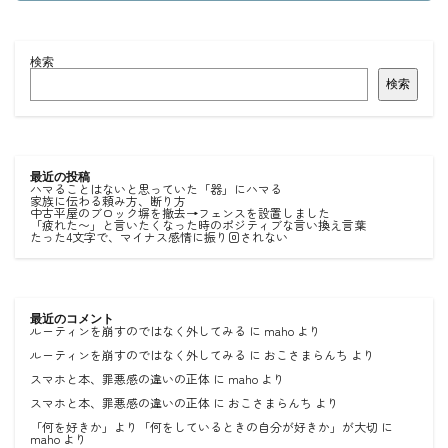
検索
検索
最近の投稿
ハマることはないと思っていた「器」にハマる
家族に伝わる頼み方、断り方
中古平屋のブロック塀を撤去→フェンスを設置しました
「疲れた〜」と言いたくなった時のポジティブな言い換え言葉
たった4文字で、マイナス感情に振り回されない
最近のコメント
ルーティンを崩すのではなく外してみる
に
maho
より
ルーティンを崩すのではなく外してみる
に
おこさまらんち
より
スマホと本、罪悪感の違いの正体
に
maho
より
スマホと本、罪悪感の違いの正体
に
おこさまらんち
より
「何を好きか」より「何をしているときの自分が好きか」が大切
に
maho
より