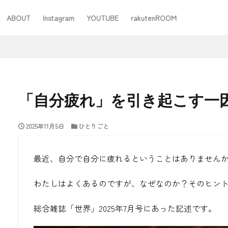
ABOUT
Instagram
YOUTUBE
rakutenROOM
SEO
「自分疲れ」を引き起こす一
2025年11月5日
ひとりごと
#ワーママ
#仕事
#住み替え
#台所道具
#大木製作所
#家事
#家事問屋
#日用品日記
#無印良品
あったことばで
最近、自分で自分に疲れるということはありません
わたしはよくあるのですが、なぜなのか？そのヒン
検索
総合雑誌「世界」2025年7月号にあった記述です。