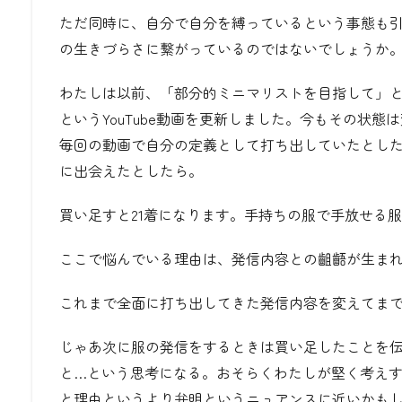
ただ同時に、自分で自分を縛っているという事態も
の生きづらさに繋がっているのではないでしょうか
わたしは以前、「部分的ミニマリストを目指して」と
というYouTube動画を更新しました。今もその状態
毎回の動画で自分の定義として打ち出していたとし
に出会えたとしたら。
買い足すと21着になります。手持ちの服で手放せる
ここで悩んでいる理由は、発信内容との齟齬が生ま
これまで全面に打ち出してきた発信内容を変えてま
じゃあ次に服の発信をするときは買い足したことを
と…という思考になる。おそらくわたしが堅く考え
と理由というより弁明というニュアンスに近いかも