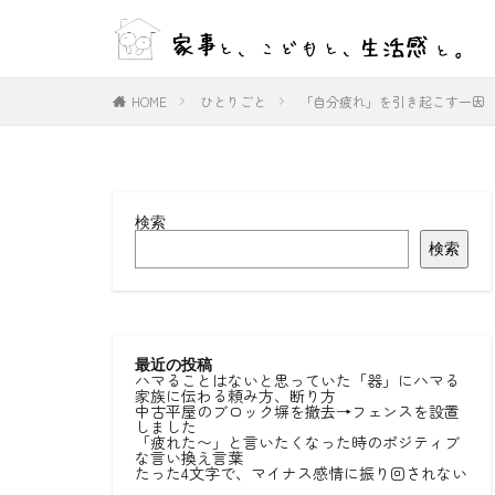
WEB
デザイン
HOME
ひとりごと
「自分疲れ」を引き起こす一因
カテゴリー
検索
タグ
検索
#ひとりごと
#室内物干し
好きな言葉
最近の投稿
ハマることはないと思っていた「器」にハマる
家族に伝わる頼み方、断り方
中古平屋のブロック塀を撤去→フェンスを設置
しました
「疲れた〜」と言いたくなった時のポジティブ
な言い換え言葉
たった4文字で、マイナス感情に振り回されない