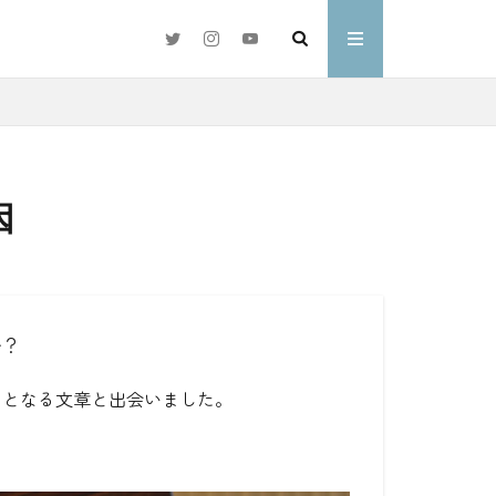
因
#好きな言葉
わ
か？
トとなる文章と出会いました。