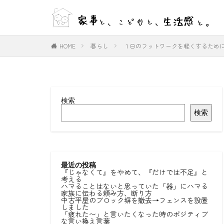
WEB
デザイン
HOME
暮らし
１日のフットワークを軽くするため
カテゴリー
検索
タグ
検索
#ひとりごと
#室内物干し
好きな言葉
最近の投稿
『じゃなくて』をやめて、『だけでは不足』と
考える
ハマることはないと思っていた「器」にハマる
家族に伝わる頼み方、断り方
中古平屋のブロック塀を撤去→フェンスを設置
しました
「疲れた〜」と言いたくなった時のポジティブ
な言い換え言葉