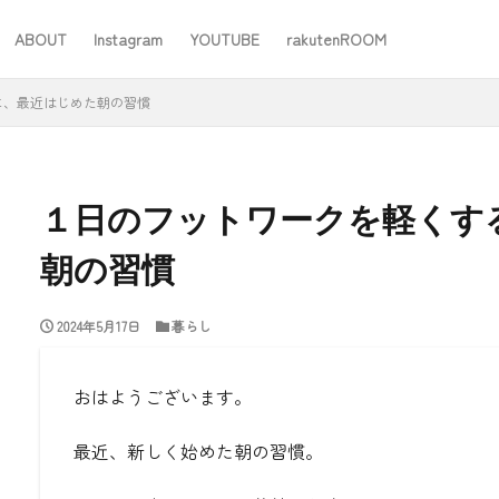
ABOUT
Instagram
YOUTUBE
rakutenROOM
SEO
に、最近はじめた朝の習慣
１日のフットワークを軽くす
朝の習慣
#ワーママ
#仕事
#住み替え
#台所道具
#大木製作所
2024年5月17日
暮らし
#家事
#家事問屋
#日用品日記
#無印良品
あったことばで
おはようございます。
検索
最近、新しく始めた朝の習慣。