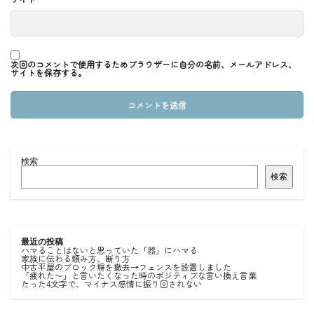
次回のコメントで使用するためブラウザーに自分の名前、メールアドレス、
サイトを保存する。
検索
検索
最近の投稿
ハマることはないと思っていた「器」にハマる
家族に伝わる頼み方、断り方
中古平屋のブロック塀を撤去→フェンスを設置しました
「疲れた〜」と言いたくなった時のポジティブな言い換え言葉
たった4文字で、マイナス感情に振り回されない