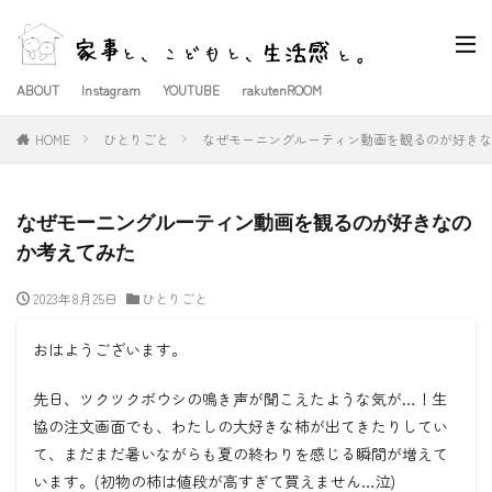
ABOUT
Instagram
YOUTUBE
rakutenROOM
HOME
ひとりごと
なぜモーニングルーティン動画を観るのが好きな
なぜモーニングルーティン動画を観るのが好きなの
か考えてみた
2023年8月25日
ひとりごと
おはようございます。
先日、ツクツクボウシの鳴き声が聞こえたような気が
…
！生
協の注文画面でも、わたしの大好きな柿が出てきたりしてい
て、まだまだ暑いながらも夏の終わりを感じる瞬間が増えて
います。
(
初物の柿は値段が高すぎて買えません
…
泣
)