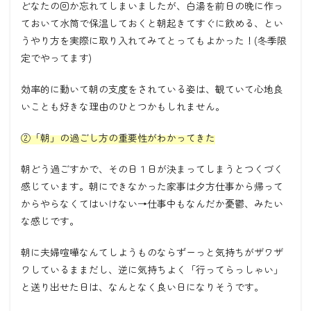
どなたの回か忘れてしまいましたが、白湯を前日の晩に作っ
ておいて水筒で保温しておくと朝起きてすぐに飲める、とい
うやり方を実際に取り入れてみてとってもよかった！
(
冬季限
定でやってます
)
効率的に動いて朝の支度をされている姿は、観ていて心地良
いことも好きな理由のひとつかもしれません。
②「朝」の過ごし方の重要性がわかってきた
朝どう過ごすかで、その日１日が決まってしまうとつくづく
感じています。朝にできなかった家事は夕方仕事から帰って
からやらなくてはいけない
→
仕事中もなんだか憂鬱、みたい
な感じです。
朝に夫婦喧嘩なんてしようものならずーっと気持ちがザワザ
ワしているままだし、逆に気持ちよく「行ってらっしゃい」
と送り出せた日は、なんとなく良い日になりそうです。