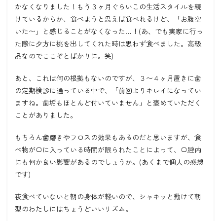
かなくなりました！もう３ヶ月ぐらいこの生活スタイルを続
けているからか、食べようと思えば食べれるけど、「お腹空
いた〜」と感じることがなくなった
…
！
(
あ、でも実家に行っ
た際に夕方に桃を出してくれた時は思わず食べました。高級
品なのでここぞとばかりに。笑
)
あと、これは何の根拠もないのですが、３〜４ヶ月置きに歯
の定期検診に通っている中で、「前回よりキレイになってい
ますね。歯垢もほとんど付いていません」と褒めていただく
ことがありました。
もちろん歯磨きやフロスの効果もあるのだと思いますが、食
べ物が口に入っている時間が限られたことによって、口腔内
にも何か良い影響があるのでしょうか。
(
あくまで個人の感想
です
)
夜食べていないと朝の身体が軽いので、シャキッと動けて朝
型のわたしにはちょうどいいリズム。