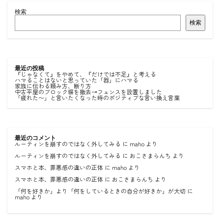
検索
検索
最近の投稿
『じゃなくて』をやめて、『だけでは不足』と考える
ハマることはないと思っていた「器」にハマる
家族に伝わる頼み方、断り方
中古平屋のブロック塀を撤去→フェンスを設置しました
「疲れた〜」と言いたくなった時のポジティブな言い換え言葉
最近のコメント
ルーティンを崩すのではなく外してみる
に
maho
より
ルーティンを崩すのではなく外してみる
に
おこさまらんち
より
スマホと本、罪悪感の違いの正体
に
maho
より
スマホと本、罪悪感の違いの正体
に
おこさまらんち
より
「何を好きか」より「何をしているときの自分が好きか」が大切
に
maho
より