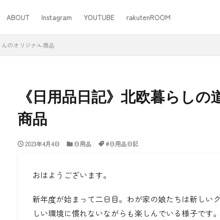
ABOUT
Instagram
YOUTUBE
rakutenROOM
SEO
さんのオリジナル商品
《日用品日記》北欧暮らしの
商品
#ワーママ
#仕事
#住み替え
#台所道具
#大木製作所
2023年4月4日
日用品
#日用品日記
#家事
#家事問屋
#日用品日記
#無印良品
あったことばで
おはようございます。
検索
新年度が始まって二日目。わが家の娘たちは新しい
しい環境に慣れないながらも楽しんでいる様子です