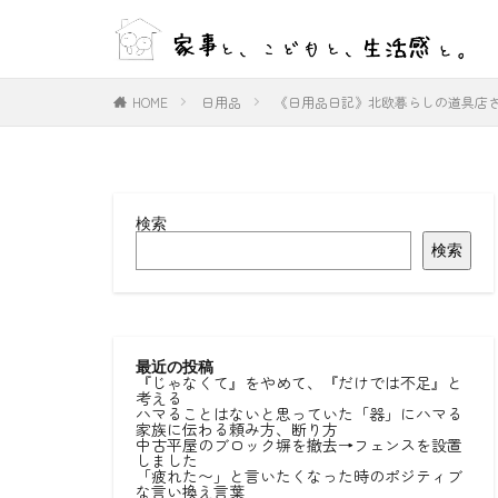
WEB
デザイン
HOME
日用品
《日用品日記》北欧暮らしの道具店
カテゴリー
検索
タグ
検索
#ひとりごと
#室内物干し
好きな言葉
最近の投稿
『じゃなくて』をやめて、『だけでは不足』と
考える
ハマることはないと思っていた「器」にハマる
家族に伝わる頼み方、断り方
中古平屋のブロック塀を撤去→フェンスを設置
しました
「疲れた〜」と言いたくなった時のポジティブ
な言い換え言葉