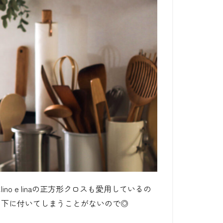
は
lino e lina
の正方形クロスも愛用しているの
も下に付いてしまうことがないので◎