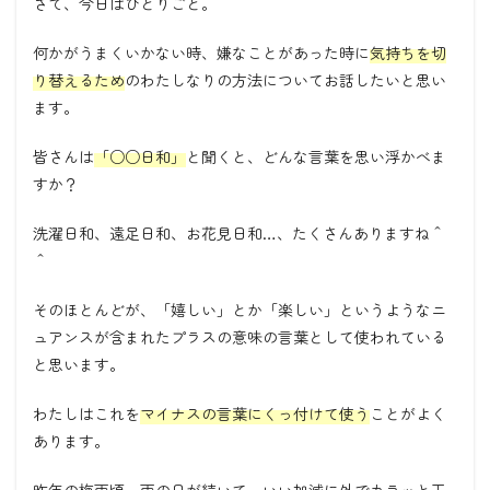
さて、今日はひとりごと。
何かがうまくいかない時、嫌なことがあった時に
気持ちを切
り替えるため
のわたしなりの方法についてお話したいと思い
ます。
皆さんは
「○○日和」
と聞くと、どんな言葉を思い浮かべま
すか？
洗濯日和、遠足日和、お花見日和…、たくさんありますね＾
＾
そのほとんどが、「嬉しい」とか「楽しい」というようなニ
ュアンスが含まれたプラスの意味の言葉として使われている
と思います。
わたしはこれを
マイナスの言葉にくっ付けて使う
ことがよく
あります。
昨年の梅雨頃。雨の日が続いて、いい加減に外でカラッと干