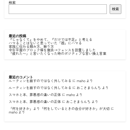
検索
検索
最近の投稿
『じゃなくて』をやめて、『だけでは不足』と考える
ハマることはないと思っていた「器」にハマる
家族に伝わる頼み方、断り方
中古平屋のブロック塀を撤去→フェンスを設置しました
「疲れた〜」と言いたくなった時のポジティブな言い換え言葉
最近のコメント
ルーティンを崩すのではなく外してみる
に
maho
より
ルーティンを崩すのではなく外してみる
に
おこさまらんち
より
スマホと本、罪悪感の違いの正体
に
maho
より
スマホと本、罪悪感の違いの正体
に
おこさまらんち
より
「何を好きか」より「何をしているときの自分が好きか」が大切
に
maho
より