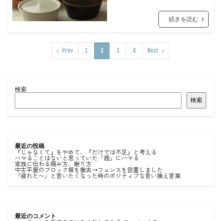
続きを読む
Prev
1
2
3
4
Next
検索
検索
最近の投稿
『じゃなくて』をやめて、『だけでは不足』と考える
ハマることはないと思っていた「器」にハマる
家族に伝わる頼み方、断り方
中古平屋のブロック塀を撤去→フェンスを設置しました
「疲れた〜」と言いたくなった時のポジティブな言い換え言葉
最近のコメント