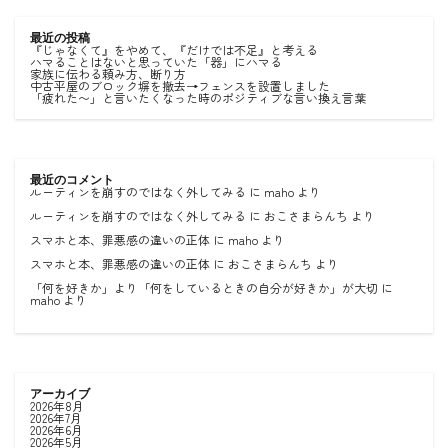
最近の投稿
『じゃなくて』をやめて、『だけでは不足』と考える
ハマることはないと思っていた「器」にハマる
家族に伝わる頼み方、断り方
中古平屋のブロック塀を撤去→フェンスを設置しました
「疲れた〜」と言いたくなった時のポジティブな言い換え言葉
最近のコメント
ルーティンを崩すのではなく外してみる
に
maho
より
ルーティンを崩すのではなく外してみる
に
おこさまらんち
より
スマホと本、罪悪感の違いの正体
に
maho
より
スマホと本、罪悪感の違いの正体
に
おこさまらんち
より
「何を好きか」より「何をしているときの自分が好きか」が大切
に
maho
より
アーカイブ
2026年8月
2026年7月
2026年6月
2026年5月