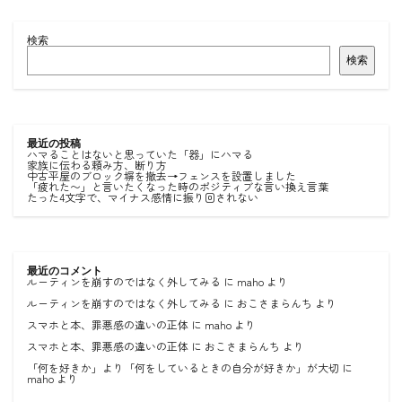
検索
検索
最近の投稿
ハマることはないと思っていた「器」にハマる
家族に伝わる頼み方、断り方
中古平屋のブロック塀を撤去→フェンスを設置しました
「疲れた〜」と言いたくなった時のポジティブな言い換え言葉
たった4文字で、マイナス感情に振り回されない
最近のコメント
ルーティンを崩すのではなく外してみる
に
maho
より
ルーティンを崩すのではなく外してみる
に
おこさまらんち
より
スマホと本、罪悪感の違いの正体
に
maho
より
スマホと本、罪悪感の違いの正体
に
おこさまらんち
より
「何を好きか」より「何をしているときの自分が好きか」が大切
に
maho
より