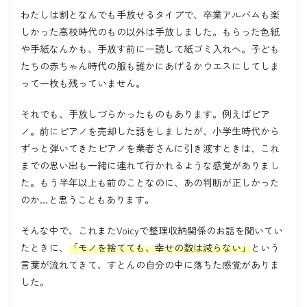
わたしは割となんでも手放せるタイプで、卒業アルバムも楽
しかった高校時代のもの以外は手放しました。もらった色紙
や手紙なんかも、手放す前に一読して紙ゴミ入れへ。子ども
たちの赤ちゃん時代の服も誰かにあげるかウエスにしてしま
って一枚も残っていません。
それでも、手放しづらかったものもあります。例えばピア
ノ。前にピアノを売却した話をしましたが、小学生時代から
ずっと弾いてきたピアノを業者さんに引き渡すときは、これ
までの思い出も一緒に連れて行かれるような感覚がありまし
た。もう半年以上も前のことなのに、あの判断が正しかった
のか
…
と思うこともあります。
そんな中で、これまた
Voicy
で整理収納関係のお話を聞いてい
たときに、
「モノを捨てても、幸せの数は減らない」
という
言葉が流れてきて、すとんの自分の中に落ちた感覚がありま
した。