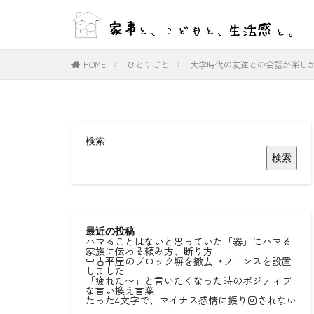
WEB
デザイン
HOME
ひとりごと
大学時代の友達との会話が楽し
カテゴリー
検索
タグ
検索
#ひとりごと
#室内物干し
好きな言葉
最近の投稿
ハマることはないと思っていた「器」にハマる
家族に伝わる頼み方、断り方
中古平屋のブロック塀を撤去→フェンスを設置
しました
「疲れた〜」と言いたくなった時のポジティブ
な言い換え言葉
たった4文字で、マイナス感情に振り回されない