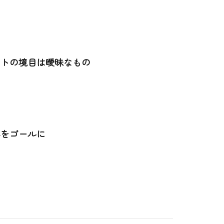
ットの境目は曖昧なもの
解をゴールに