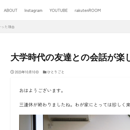
ABOUT
Instagram
YOUTUBE
rakutenROOM
SEO
かった理由
大学時代の友達との会話が楽
2023年10月10日
ひとりごと
#ワーママ
#仕事
#住み替え
#台所道具
#大木製作所
#家事
#家事問屋
#日用品日記
#無印良品
あったことばで
おはようございます。
三連休が終わりましたね。わが家にとっては珍しく
検索